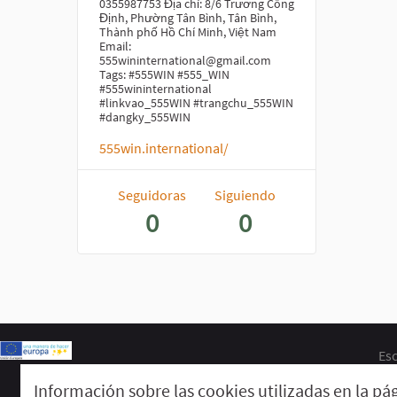
0355987753 Địa chỉ: 8/6 Trương Công
Định, Phường Tân Bình, Tân Bình,
Thành phố Hồ Chí Minh, Việt Nam
Email:
555wininternational@gmail.com
Tags: #555WIN #555_WIN
#555wininternational
#linkvao_555WIN #trangchu_555WIN
#dangky_555WIN
555win.international/
Seguidoras
Siguiendo
0
0
Esc
Información sobre las cookies utilizadas en la p