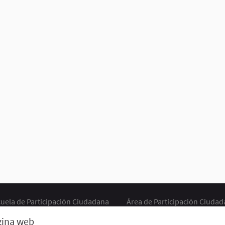
uela de Participación Ciudadana
Área de Participación Ciuda
CURSO LENGUAJE DE SIGNOS ESPAÑOLA A1.2. (PRESENCIAL)
ágina web