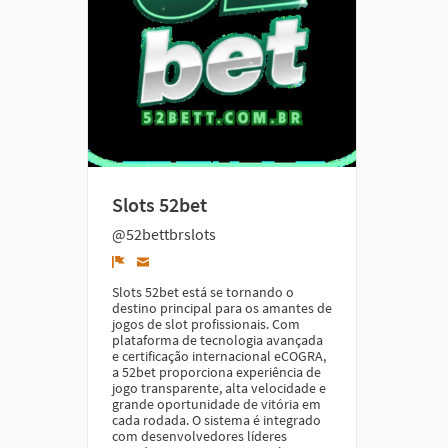
Slots 52bet
@52bettbrslots
Denunciar
Slots 52bet está se tornando o
destino principal para os amantes de
jogos de slot profissionais. Com
plataforma de tecnologia avançada
e certificação internacional eCOGRA,
a 52bet proporciona experiência de
jogo transparente, alta velocidade e
grande oportunidade de vitória em
cada rodada. O sistema é integrado
com desenvolvedores líderes