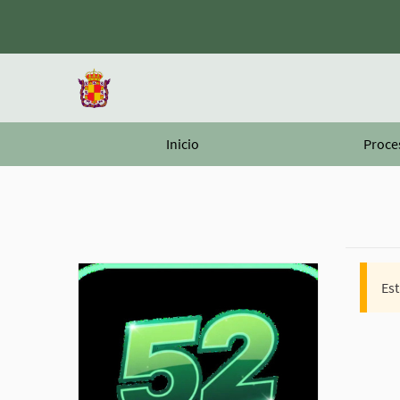
Inicio
Proce
Est