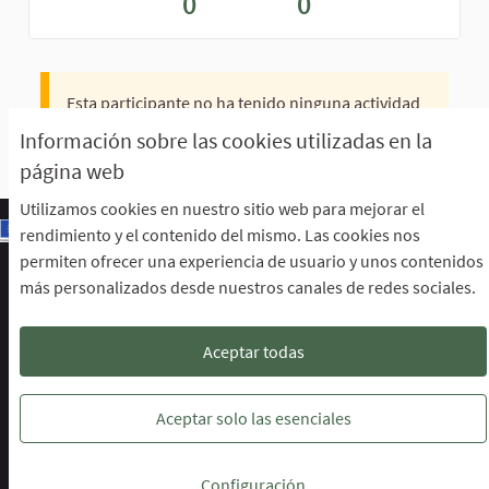
0
0
Esta participante no ha tenido ninguna actividad
todavía.
Información sobre las cookies utilizadas en la
página web
Utilizamos cookies en nuestro sitio web para mejorar el
rendimiento y el contenido del mismo. Las cookies nos
permiten ofrecer una experiencia de usuario y unos contenidos
Escuela de Participación Ciudadana
más personalizados desde nuestros canales de redes sociales.
Área de Participación Ciudadana
CURSO LENGUAJE DE SIGNOS ESPAÑOLA A1.2. (PRESENCIAL)
Descargar ficheros de datos abiertos
Aceptar todas
Configuración de cookies
Escuela de Participación Ciudadana en 
Escuela de Participación Ciudada
Escuela de Participación Ciu
Aceptar solo las esenciales
Web creada con
software libre
.
Configuración