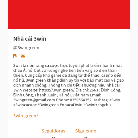
Nhà cái 3win
@3wingreen
Denunciar
3win là nền tảng cá cược trực tuyến phát triển nhanh nhất
châu Á, nổi bật với công nghệ tiên tiến và giao diện thân
thiện. Cung cấp kho game đa dạng từ thể thao, casino đến
nổ hũ, 3win.green khẳng định uy tín với bảo mật cao và giao
dịch nhanh chóng. Thông tin chi tiết: Thương hiệu nhà cái:
3win Website: https://3win.green/ Địa chỉ: 266 P. Định Công,
Định Công, Thanh Xuân, Hà Nội, Việt Nam Email:
3wingreen@gmail.com Phone: 0359564352 Hashtag: #3win
#3wincacuoc #3wingreen #nhacai3win #3wintrangchu
3win.green/
Seguidoras
Siguiendo