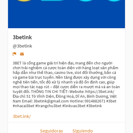
3betink
@3betink
Denunciar
3BET là cổng game giải trí hiện đại, mang đến cho người
chơi trải nghiệm cá cược toàn diện với hàng loạt sản phẩm
hấp dẫn như thể thao, casino live, slot đổi thưởng, bắn cá
và game bài trực tuyến. Nền tảng được xây dựng với công
nghệ tiên tiến, tốc độ xử lý nhanh và độ ổn định cao, giúp
mọi thao tác nạp rút – đặt cược diễn ra mượt mà và an toàn
tuyệt đối. THÔNG TIN CHI TIẾT: Website: https://3bet.ink/
Địa chỉ: 51 Tô Vĩnh Diện, Đông Hoà, Dĩ An, Bình Dương, Việt
Nam Email: 3betink@gmail.com Hotline: 0914882671 #3bet
#nhacai3bet #trangchu3bet #linkvao3bet #3betink
3bet.ink/
Seguidoras
Siguiendo