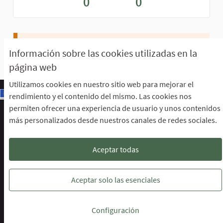
0
0
No sigue a nadie ni a ninguna actividad.
Información sobre las cookies utilizadas en la
página web
Utilizamos cookies en nuestro sitio web para mejorar el
rendimiento y el contenido del mismo. Las cookies nos
permiten ofrecer una experiencia de usuario y unos contenidos
Escuela de Participación Ciudadana
más personalizados desde nuestros canales de redes sociales.
Área de Participación Ciudadana
CURSO LENGUAJE DE SIGNOS ESPAÑOLA A1.2. (PRESENCIAL)
Descargar ficheros de datos abiertos
Aceptar todas
Configuración de cookies
Escuela de Participación Ciudadana en 
Escuela de Participación Ciudada
Escuela de Participación Ciu
Aceptar solo las esenciales
Web creada con
software libre
.
Configuración
(Enlace externo)