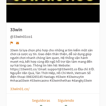
33win
@33win01co1
Denunciar
33win là lựa chọn phù hợp cho những ai tìm kiếm một sân
chơi cá cược uy tín. Giao diện thân thiện, dễ sử dụng giúp
người chơi nhanh chóng làm quen. Hệ thống vận hành
mượt mà, kết hợp cùng đội ngũ hỗ trợ tận tâm mang đến
sự hài lòng cao. Thông tin liên hệ: Website:
https://33win01.co/ Email: support@33win01.co Địa chỉ: 8 Đ.
Nguyễn Văn Quá, Tân Thới Hiệp, Hồ Chí Minh, Vietnam Số
điện thoại: 0983265145 Hastags: #33win #33winuytin
#nhacai33win #33wincasino #33winthethao #dangky33win
33win01.co/
Seguidoras
Siguiendo