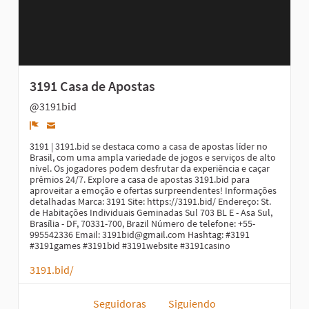
3191 Casa de Apostas
@3191bid
Denunciar
3191 | 3191.bid se destaca como a casa de apostas líder no
Brasil, com uma ampla variedade de jogos e serviços de alto
nível. Os jogadores podem desfrutar da experiência e caçar
prêmios 24/7. Explore a casa de apostas 3191.bid para
aproveitar a emoção e ofertas surpreendentes! Informações
detalhadas Marca: 3191 Site: https://3191.bid/ Endereço: St.
de Habitações Individuais Geminadas Sul 703 BL E - Asa Sul,
Brasília - DF, 70331-700, Brazil Número de telefone: +55-
995542336 Email: 3191bid@gmail.com Hashtag: #3191
#3191games #3191bid #3191website #3191casino
3191.bid/
Seguidoras
Siguiendo