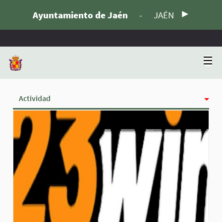
Ayuntamiento de Jaén
-
JAÉN
Actividad
Insignias
Siguiendo
Seguidoras
Grupos