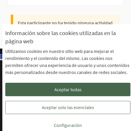
Esta participante no ha tenido ninguna actividad
todavía.
Información sobre las cookies utilizadas en la
página web
Utilizamos cookies en nuestro sitio web para mejorar el
rendimiento y el contenido del mismo. Las cookies nos
permiten ofrecer una experiencia de usuario y unos contenidos
Escuela de Participación Ciudadana
más personalizados desde nuestros canales de redes sociales.
Área de Participación Ciudadana
CURSO LENGUAJE DE SIGNOS ESPAÑOLA A1.2. (PRESENCIAL)
Descargar ficheros de datos abiertos
Aceptar todas
Configuración de cookies
Escuela de Participación Ciudadana en 
Escuela de Participación Ciudada
Escuela de Participación Ciu
Aceptar solo las esenciales
Web creada con
software libre
.
Configuración
(Enlace externo)