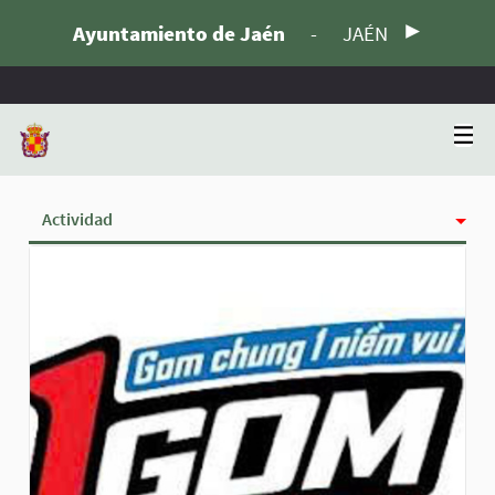
Ayuntamiento de Jaén
-
JAÉN
Actividad
Insignias
Siguiendo
Seguidoras
Grupos