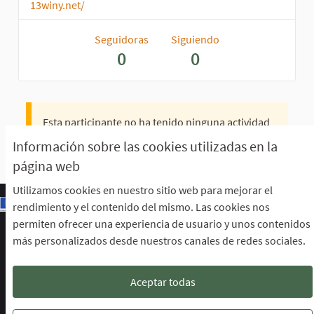
13winy.net/
Seguidoras
Siguiendo
0
0
Esta participante no ha tenido ninguna actividad
todavía.
Información sobre las cookies utilizadas en la
página web
Utilizamos cookies en nuestro sitio web para mejorar el
rendimiento y el contenido del mismo. Las cookies nos
permiten ofrecer una experiencia de usuario y unos contenidos
Escuela de Participación Ciudadana
más personalizados desde nuestros canales de redes sociales.
Área de Participación Ciudadana
CURSO LENGUAJE DE SIGNOS ESPAÑOLA A1.2. (PRESENCIAL)
Descargar ficheros de datos abiertos
Aceptar todas
Configuración de cookies