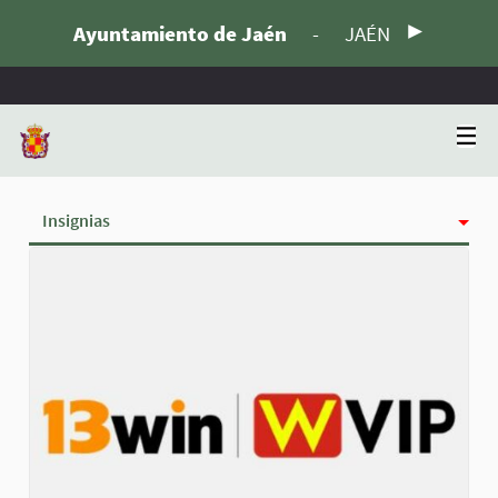
Ayuntamiento de Jaén
-
JAÉN
Insignias
Actividad
Siguiendo
Seguidoras
Grupos