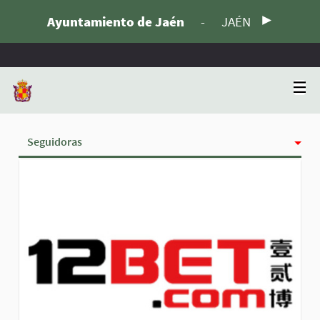
Ayuntamiento de Jaén
-
JAÉN
Seguidoras
Actividad
Insignias
Siguiendo
Grupos