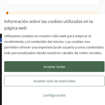
Aún no hay seguidores.
Información sobre las cookies utilizadas en la
página web
Utilizamos cookies en nuestro sitio web para mejorar el
rendimiento y el contenido del mismo. Las cookies nos
permiten ofrecer una experiencia de usuario y unos contenidos
Escuela de Participación Ciudadana
más personalizados desde nuestros canales de redes sociales.
Área de Participación Ciudadana
CURSO LENGUAJE DE SIGNOS ESPAÑOLA A1.2. (PRESENCIAL)
Descargar ficheros de datos abiertos
Aceptar todas
Configuración de cookies
Escuela de Participación Ciudadana en 
Escuela de Participación Ciudada
Escuela de Participación Ciu
Aceptar solo las esenciales
Web creada con
software libre
.
Configuración
(Enlace externo)