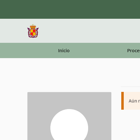
Inicio
Proce
Aún n