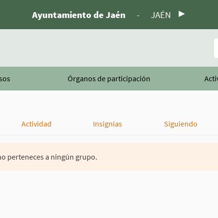
Ayuntamiento de Jaén
-
JAÉN
B
sos
Órganos de participación
Acti
Actividad
Insignias
Siguiendo
o perteneces a ningún grupo.