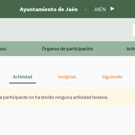
Ayuntamiento de Jaén
-
JAÉN
B
sos
Órganos de participación
Acti
Actividad
Insignias
Siguiendo
a participante no ha tenido ninguna actividad todavía.