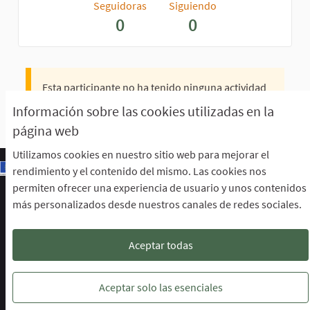
Seguidoras
Siguiendo
0
0
Esta participante no ha tenido ninguna actividad
todavía.
Información sobre las cookies utilizadas en la
página web
Utilizamos cookies en nuestro sitio web para mejorar el
rendimiento y el contenido del mismo. Las cookies nos
permiten ofrecer una experiencia de usuario y unos contenidos
Escuela de Participación Ciudadana
más personalizados desde nuestros canales de redes sociales.
Área de Participación Ciudadana
CURSO LENGUAJE DE SIGNOS ESPAÑOLA A1.2. (PRESENCIAL)
Descargar ficheros de datos abiertos
Aceptar todas
Configuración de cookies
Escuela de Participación Ciudadana en 
Escuela de Participación Ciudada
Escuela de Participación Ciu
Aceptar solo las esenciales