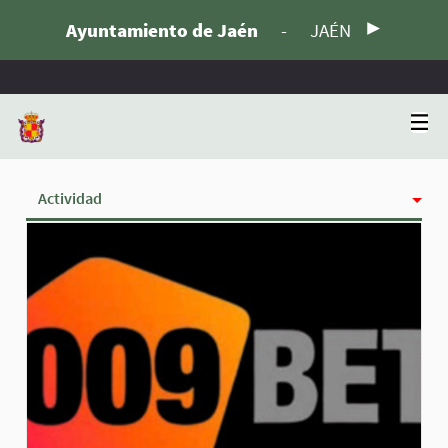
Ayuntamiento de Jaén
-
JAÉN
Actividad
Insignias
Siguiendo
Seguidoras
Grupos