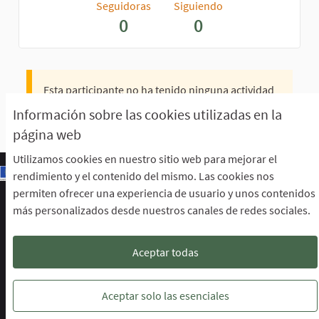
Seguidoras
Siguiendo
0
0
Esta participante no ha tenido ninguna actividad
todavía.
Información sobre las cookies utilizadas en la
página web
Utilizamos cookies en nuestro sitio web para mejorar el
rendimiento y el contenido del mismo. Las cookies nos
permiten ofrecer una experiencia de usuario y unos contenidos
Escuela de Participación Ciudadana
más personalizados desde nuestros canales de redes sociales.
Área de Participación Ciudadana
CURSO LENGUAJE DE SIGNOS ESPAÑOLA A1.2. (PRESENCIAL)
Descargar ficheros de datos abiertos
Aceptar todas
Configuración de cookies
Escuela de Participación Ciudadana en 
Escuela de Participación Ciudada
Escuela de Participación Ciu
Aceptar solo las esenciales