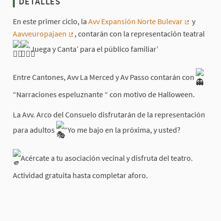
DETALLES
En este primer ciclo, la
Avv Expansión Norte Bulevar
y
(Enlace ex
Aavveuropajaen
, contarán con la representación teatral
(Enlace externo)
‘Juega y Canta’ para el público familiar’
Entre Cantones, Avv La Merced y Av Passo contarán con
“Narraciones espeluznante “ con motivo de Halloween.
La Avv. Arco del Consuelo disfrutarán de la representación
para adultos
“Yo me bajo en la próxima, y usted?
Acércate a tu asociación vecinal y disfruta del teatro.
Actividad gratuita hasta completar aforo.