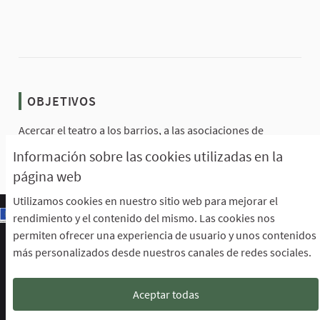
OBJETIVOS
Acercar el teatro a los barrios, a las asociaciones de
vecinos, a sus sedes.
Información sobre las cookies utilizadas en la
página web
Utilizamos cookies en nuestro sitio web para mejorar el
rendimiento y el contenido del mismo. Las cookies nos
permiten ofrecer una experiencia de usuario y unos contenidos
Escuela de Participación Ciudadana
más personalizados desde nuestros canales de redes sociales.
Área de Participación Ciudadana
CURSO LENGUAJE DE SIGNOS ESPAÑOLA A1.2. (PRESENCIAL)
Descargar ficheros de datos abiertos
Aceptar todas
Configuración de cookies