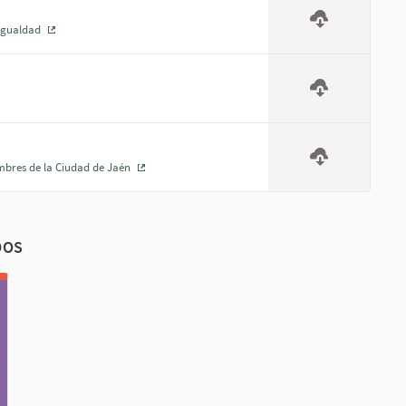
Igualdad
(Enlace externo)
e externo)
mbres de la Ciudad de Jaén
(Enlace externo)
DOS