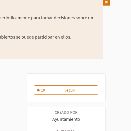
periódicamente para tomar decisiones sobre un
biertos se puede participar en ellos.
10
Seguir
Consejo Local de Igualdad entr
10 seguidoras
CREADO POR
Ayuntamiento