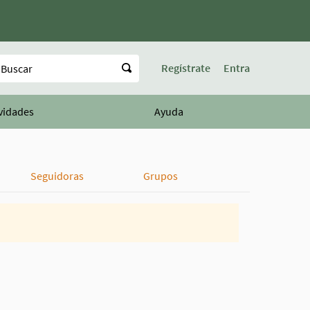
uscar
Regístrate
Entra
vidades
Ayuda
Seguidoras
Grupos