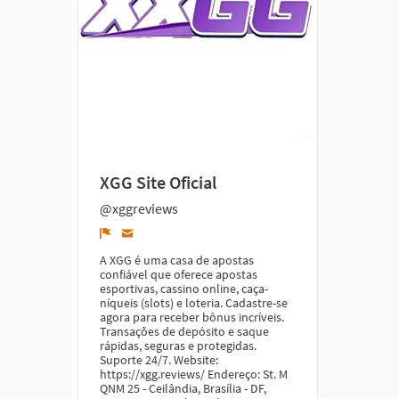
XGG Site Oficial
@xggreviews
Denunciar
A XGG é uma casa de apostas
confiável que oferece apostas
esportivas, cassino online, caça-
níqueis (slots) e loteria. Cadastre-se
agora para receber bônus incríveis.
Transações de depósito e saque
rápidas, seguras e protegidas.
Suporte 24/7. Website:
https://xgg.reviews/ Endereço: St. M
QNM 25 - Ceilândia, Brasília - DF,