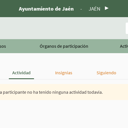
Ayuntamiento de Jaén
-
JAÉN
B
sos
Órganos de participación
Acti
Actividad
Insignias
Siguiendo
a participante no ha tenido ninguna actividad todavía.