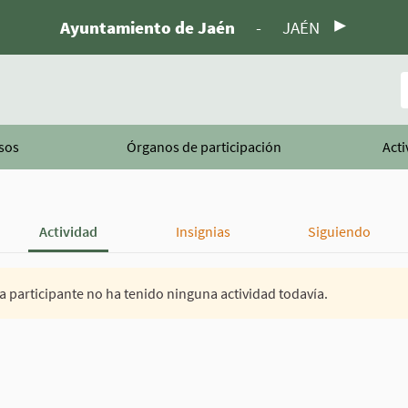
Ayuntamiento de Jaén
-
JAÉN
B
sos
Órganos de participación
Acti
Actividad
Insignias
Siguiendo
a participante no ha tenido ninguna actividad todavía.