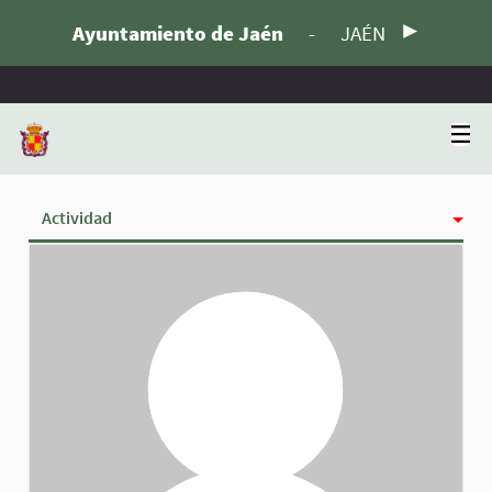
Ayuntamiento de Jaén
-
JAÉN
Actividad
Insignias
Siguiendo
Seguidoras
Grupos