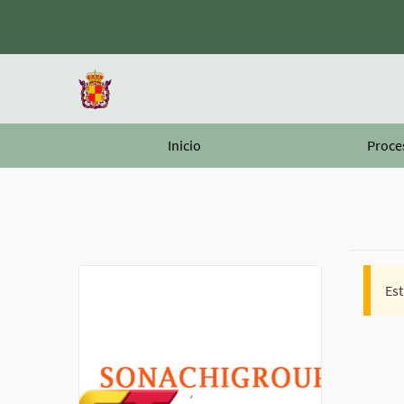
Inicio
Proce
Est