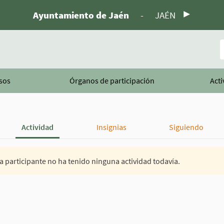
Ayuntamiento de Jaén
-
JAÉN
B
sos
Órganos de participación
Acti
Actividad
Insignias
Siguiendo
a participante no ha tenido ninguna actividad todavía.