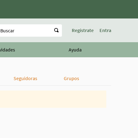
uscar
Regístrate
Entra
vidades
Ayuda
Seguidoras
Grupos