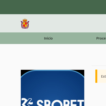
Inicio
Proce
Est