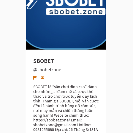
SBOBET
@sbobetzone
Denunciar
SBOBET là “sân chơi đỉnh cao” dành
cho những ai đam mê cá cược thể
thao và trò chơi trực tuyến đầy kịch
tính. Tham gia SBOBET, mỗi ván cược
đều là hành trình bùng nổ cảm xúc,
nơi may mắn và chiến thắng luôn
song hành! Website chính thức:
https://sbobet.zone/ Email:
sbobetzone@gmail.com Hotline:
0981255688 Địa chỉ: 26 Tháng 3/131A