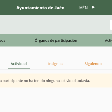
Ayuntamiento de Jaén
-
JAÉN
B
sos
Órganos de participación
Acti
Actividad
Insignias
Siguiendo
a participante no ha tenido ninguna actividad todavía.