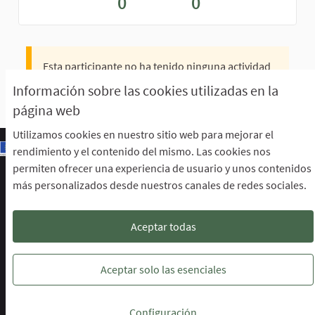
0
0
Esta participante no ha tenido ninguna actividad
todavía.
Información sobre las cookies utilizadas en la
página web
Utilizamos cookies en nuestro sitio web para mejorar el
rendimiento y el contenido del mismo. Las cookies nos
permiten ofrecer una experiencia de usuario y unos contenidos
Escuela de Participación Ciudadana
más personalizados desde nuestros canales de redes sociales.
Área de Participación Ciudadana
CURSO LENGUAJE DE SIGNOS ESPAÑOLA A1.2. (PRESENCIAL)
Descargar ficheros de datos abiertos
Aceptar todas
Configuración de cookies
Escuela de Participación Ciudadana en 
Escuela de Participación Ciudada
Escuela de Participación Ciu
Aceptar solo las esenciales
Web creada con
software libre
.
Configuración