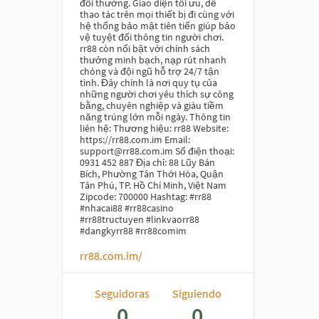
đổi thưởng. Giao diện tối ưu, dễ
thao tác trên mọi thiết bị đi cùng với
hệ thống bảo mật tiên tiến giúp bảo
vệ tuyệt đối thông tin người chơi.
rr88 còn nổi bật với chính sách
thưởng minh bạch, nạp rút nhanh
chóng và đội ngũ hỗ trợ 24/7 tận
tình. Đây chính là nơi quy tụ của
những người chơi yêu thích sự công
bằng, chuyên nghiệp và giàu tiềm
năng trúng lớn mỗi ngày. Thông tin
liên hệ: Thương hiệu: rr88 Website:
https://rr88.com.im Email:
support@rr88.com.im Số điện thoại:
0931 452 887 Địa chỉ: 88 Lũy Bán
Bích, Phường Tân Thới Hòa, Quận
Tân Phú, TP. Hồ Chí Minh, Việt Nam
Zipcode: 700000 Hashtag: #rr88
#nhacai88 #rr88casino
#rr88tructuyen #linkvaorr88
#dangkyrr88 #rr88comim
rr88.com.im/
Seguidoras
Siguiendo
0
0