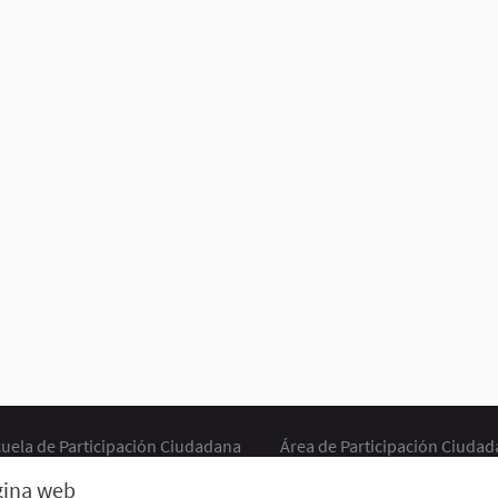
uela de Participación Ciudadana
Área de Participación Ciuda
CURSO LENGUAJE DE SIGNOS ESPAÑOLA A1.2. (PRESENCIAL)
ágina web