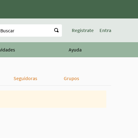
uscar
Regístrate
Entra
vidades
Ayuda
Seguidoras
Grupos