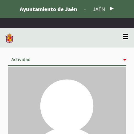
Ayuntamiento de Jaén
-
JAÉN
Actividad
Insignias
Siguiendo
Seguidoras
Grupos