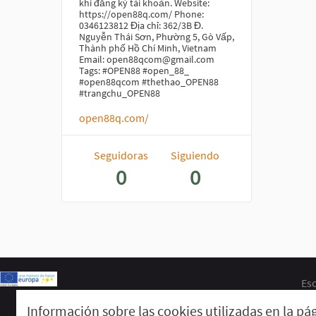
khi đăng ký tài khoản. Website:
https://open88q.com/ Phone:
0346123812 Địa chỉ: 362/3B Đ.
Nguyễn Thái Sơn, Phường 5, Gò Vấp,
Thành phố Hồ Chí Minh, Vietnam
Email: open88qcom@gmail.com
Tags: #OPEN88 #open_88_
#open88qcom #thethao_OPEN88
#trangchu_OPEN88
open88q.com/
Seguidoras
Siguiendo
0
0
Esc
Información sobre las cookies utilizadas en la p