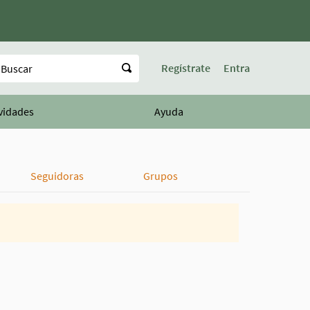
uscar
Regístrate
Entra
vidades
Ayuda
Seguidoras
Grupos