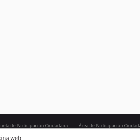
uela de Participación Ciudadana
Área de Participación Ciuda
CURSO LENGUAJE DE SIGNOS ESPAÑOLA A1.2. (PRESENCIAL)
ágina web