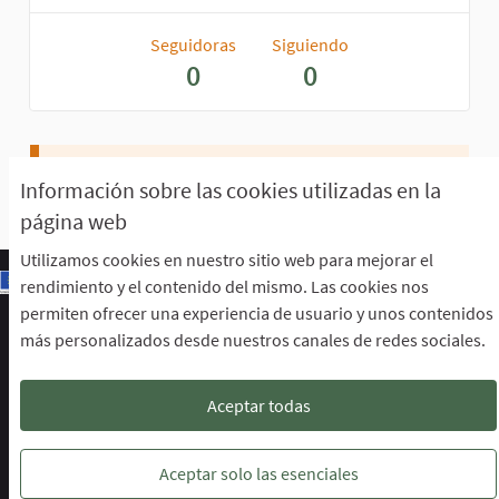
Seguidoras
Siguiendo
0
0
Aún no hay seguidores.
Información sobre las cookies utilizadas en la
página web
Utilizamos cookies en nuestro sitio web para mejorar el
rendimiento y el contenido del mismo. Las cookies nos
permiten ofrecer una experiencia de usuario y unos contenidos
Escuela de Participación Ciudadana
más personalizados desde nuestros canales de redes sociales.
Área de Participación Ciudadana
CURSO LENGUAJE DE SIGNOS ESPAÑOLA A1.2. (PRESENCIAL)
Descargar ficheros de datos abiertos
Aceptar todas
Configuración de cookies
Escuela de Participación Ciudadana en 
Escuela de Participación Ciudada
Escuela de Participación Ciu
Aceptar solo las esenciales