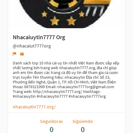
Nhacaiuytin7777 Org
@nhacaiut7777org
Denunciar
Danh sách top 10 nhà cái uy tín nhất Việt Nam được sắp xếp
chất lượng bởi trang web nhacaiuytin7777.org, địa chỉ giúp
anh em tìm được các trang cá độ uy tín để tham gia cá cược
trực tuyến Tên thương hiệu: nhacaiuytin Địa chỉ: Số 23,
Phường Bến Nghé, Quận 1, TP. Hồ Chí Minh, Việt Nam Điện
thoại: 0879321099 Email: nhacaiuytin7777org@gmail.com
Trang web: http://nhacaiuytin7777.org/ Hashtags:
#nhacaiuytin #nhacaiuytin7777 #nhacaiuytin7777org
nhacaiuytin7777.org/
Seguidoras
Siguiendo
0
0