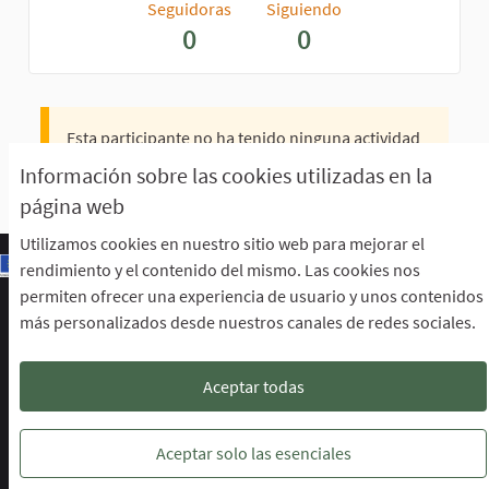
Seguidoras
Siguiendo
0
0
Esta participante no ha tenido ninguna actividad
todavía.
Información sobre las cookies utilizadas en la
página web
Utilizamos cookies en nuestro sitio web para mejorar el
rendimiento y el contenido del mismo. Las cookies nos
permiten ofrecer una experiencia de usuario y unos contenidos
Escuela de Participación Ciudadana
más personalizados desde nuestros canales de redes sociales.
Área de Participación Ciudadana
CURSO LENGUAJE DE SIGNOS ESPAÑOLA A1.2. (PRESENCIAL)
Descargar ficheros de datos abiertos
Aceptar todas
Configuración de cookies
Escuela de Participación Ciudadana en 
Escuela de Participación Ciudada
Escuela de Participación Ciu
Aceptar solo las esenciales