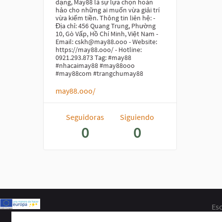
dạng, May88 là sự lựa chọn hoàn
hảo cho những ai muốn vừa giải trí
vừa kiếm tiền. Thông tin liên hệ: -
Địa chỉ: 456 Quang Trung, Phường
10, Gò Vấp, Hồ Chí Minh, Việt Nam -
Email: cskh@may88.ooo - Website:
https://may88.ooo/ - Hotline:
0921.293.873 Tag: #may88
#nhacaimay88 #may88ooo
#may88com #trangchumay88
may88.ooo/
Seguidoras
Siguiendo
0
0
Esc