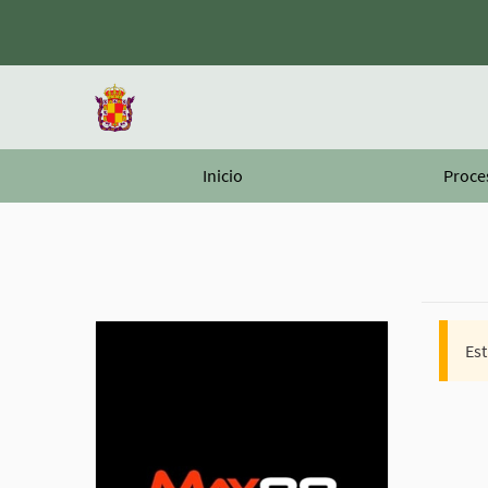
Inicio
Proce
Est