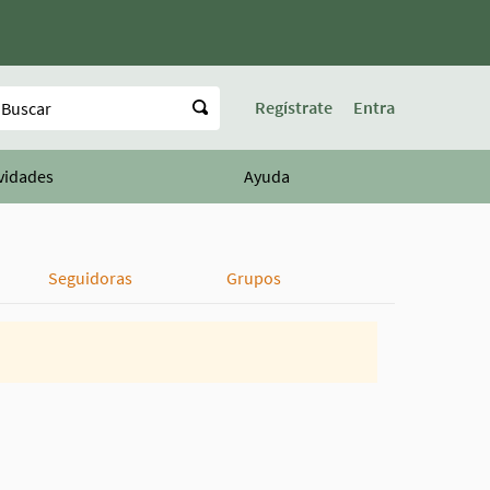
uscar
Regístrate
Entra
vidades
Ayuda
Seguidoras
Grupos