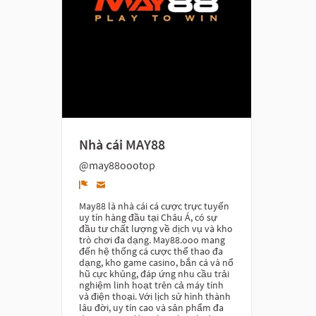
Nhà cái MAY88
@may88oootop
Denunciar
May88 là nhà cái cá cược trực tuyến
uy tín hàng đầu tại Châu Á, có sự
đầu tư chất lượng về dịch vụ và kho
trò chơi đa dạng. May88.ooo mang
đến hệ thống cá cược thể thao đa
dạng, kho game casino, bắn cá và nổ
hũ cực khủng, đáp ứng nhu cầu trải
nghiệm linh hoạt trên cả máy tính
và điện thoại. Với lịch sử hình thành
lâu đời, uy tín cao và sản phẩm đa