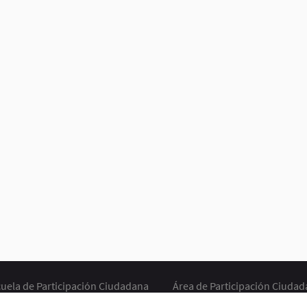
uela de Participación Ciudadana
Área de Participación Ciuda
CURSO LENGUAJE DE SIGNOS ESPAÑOLA A1.2. (PRESENCIAL)