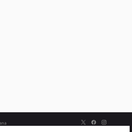
dana
Escuela de Participación 
Escuela de Particip
Escuela de Par