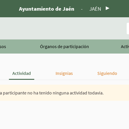
Ayuntamiento de Jaén
-
JAÉN
B
sos
Órganos de participación
Acti
Actividad
Insignias
Siguiendo
a participante no ha tenido ninguna actividad todavía.