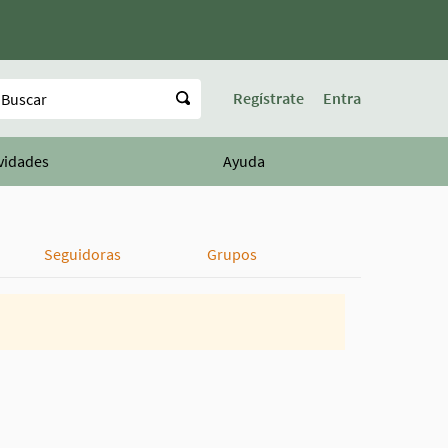
uscar
Regístrate
Entra
vidades
Ayuda
Seguidoras
Grupos