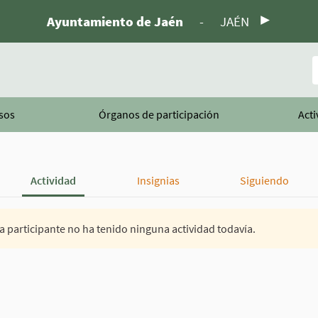
Ayuntamiento de Jaén
-
JAÉN
B
sos
Órganos de participación
Acti
Actividad
Insignias
Siguiendo
a participante no ha tenido ninguna actividad todavía.