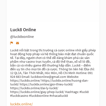
Luck8 Online
@luck8xonline
Denunciar
Luck8 nổi bật trong thị trường cá cược online nhờ giấy phép
hoạt động hợp pháp và hệ thống bảo mật đạt chuẩn quốc
tế. Tại đây, người chơi có thể dễ dàng khám phá các sản
phẩm như casino trực tuyến, cá độ thể thao, xổ số lô đề,
bắn cá và nhiều game đổi thưởng hấp dẫn. Luck8 – điểm
đến uy tín cho mọi tín đồ cá cược. Thông tin liên hệ: Địa chỉ:
12 QL1A, Tân Thới Nhất, Hóc Môn, Hồ Chí Minh Hotline: 091
924 683 Email: luck8xonline@gmail.com Website:
https://luck8x.online/ https://luck8x.online/huong-dan-
luck8/ https://luck8x.online/gioi-thieu-luck8/
https://luck8x.online/dai-ly-luck8/
https://luck8x.online/giay-phep-luck8/ Hashtags: #luck8
#luck8casino #luck8xonline #nhacailuck8
luck8x.online/