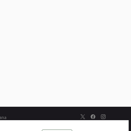
dana
Escuela de Participación 
Escuela de Particip
Escuela de Par