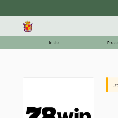
Inicio
Proce
Est