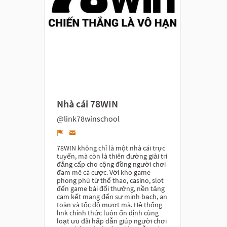
Nhà cái 78WIN
@link78winschool
Denunciar
78WIN không chỉ là một nhà cái trực
tuyến, mà còn là thiên đường giải trí
đẳng cấp cho cộng đồng người chơi
đam mê cá cược. Với kho game
phong phú từ thể thao, casino, slot
đến game bài đổi thưởng, nền tảng
cam kết mang đến sự minh bạch, an
toàn và tốc độ mượt mà. Hệ thống
link chính thức luôn ổn định cùng
loạt ưu đãi hấp dẫn giúp người chơi