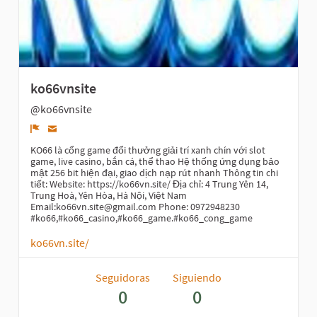
ko66vnsite
@ko66vnsite
Denunciar
KO66 là cổng game đổi thưởng giải trí xanh chín với slot
game, live casino, bắn cá, thể thao Hệ thống ứng dụng bảo
mật 256 bit hiện đại, giao dịch nạp rút nhanh Thông tin chi
tiết: Website: https://ko66vn.site/ Địa chỉ: 4 Trung Yên 14,
Trung Hoà, Yên Hòa, Hà Nội, Việt Nam
Email:ko66vn.site@gmail.com Phone: 0972948230
#ko66,#ko66_casino,#ko66_game.#ko66_cong_game
ko66vn.site/
Seguidoras
Siguiendo
0
0