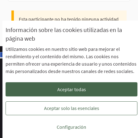
Esta participante no ha tenido ninguna actividad
todavía.
Información sobre las cookies utilizadas en la
página web
Utilizamos cookies en nuestro sitio web para mejorar el
rendimiento y el contenido del mismo. Las cookies nos
permiten ofrecer una experiencia de usuario y unos contenidos
Escuela de Participación Ciudadana
más personalizados desde nuestros canales de redes sociales.
Área de Participación Ciudadana
CURSO LENGUAJE DE SIGNOS ESPAÑOLA A1.2. (PRESENCIAL)
Descargar ficheros de datos abiertos
Aceptar todas
Configuración de cookies
Escuela de Participación Ciudadana en 
Escuela de Participación Ciudada
Escuela de Participación Ciu
Aceptar solo las esenciales
Web creada con
software libre
.
Configuración
(Enlace externo)