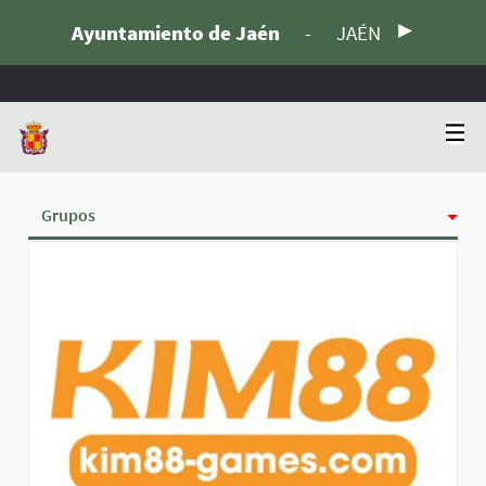
Ayuntamiento de Jaén
-
JAÉN
Grupos
Actividad
Insignias
Siguiendo
Seguidoras