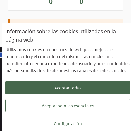
0
0
Aún no perteneces a ningún grupo.
Información sobre las cookies utilizadas en la
página web
Utilizamos cookies en nuestro sitio web para mejorar el
rendimiento y el contenido del mismo. Las cookies nos
permiten ofrecer una experiencia de usuario y unos contenidos
Escuela de Participación Ciudadana
más personalizados desde nuestros canales de redes sociales.
Área de Participación Ciudadana
CURSO LENGUAJE DE SIGNOS ESPAÑOLA A1.2. (PRESENCIAL)
Descargar ficheros de datos abiertos
Aceptar todas
Configuración de cookies
Escuela de Participación Ciudadana en 
Escuela de Participación Ciudada
Escuela de Participación Ciu
Aceptar solo las esenciales
Web creada con
software libre
.
Configuración
(Enlace externo)