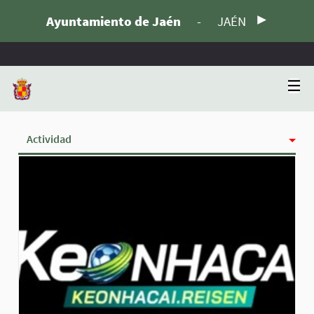
Ayuntamiento de Jaén
-
JAÉN
Actividad
Insignias
Siguiendo
Seguidoras
Grupos