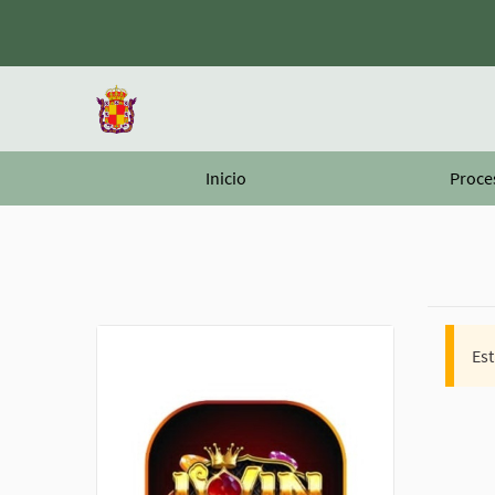
Inicio
Proce
Est