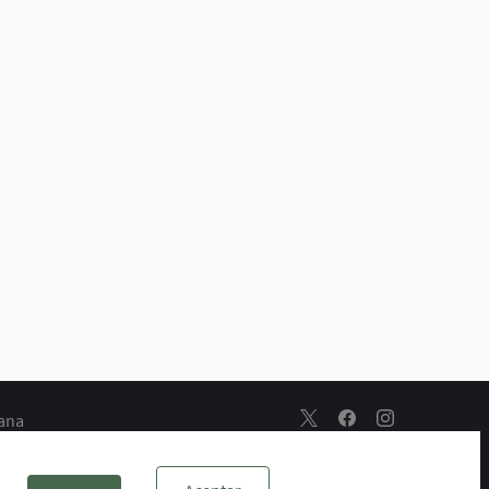
dana
Escuela de Participación 
Escuela de Particip
Escuela de Par
s