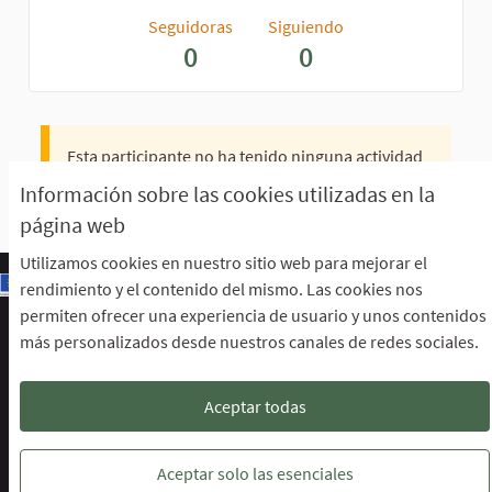
Seguidoras
Siguiendo
0
0
Esta participante no ha tenido ninguna actividad
todavía.
Información sobre las cookies utilizadas en la
página web
Utilizamos cookies en nuestro sitio web para mejorar el
rendimiento y el contenido del mismo. Las cookies nos
permiten ofrecer una experiencia de usuario y unos contenidos
Escuela de Participación Ciudadana
más personalizados desde nuestros canales de redes sociales.
Área de Participación Ciudadana
CURSO LENGUAJE DE SIGNOS ESPAÑOLA A1.2. (PRESENCIAL)
Descargar ficheros de datos abiertos
Aceptar todas
Configuración de cookies
Escuela de Participación Ciudadana en 
Escuela de Participación Ciudada
Escuela de Participación Ciu
Aceptar solo las esenciales