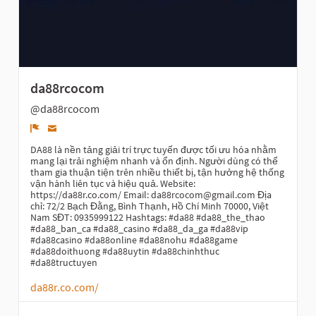
da88rcocom
@da88rcocom
Denunciar
DA88 là nền tảng giải trí trực tuyến được tối ưu hóa nhằm
mang lại trải nghiệm nhanh và ổn định. Người dùng có thể
tham gia thuận tiện trên nhiều thiết bị, tận hưởng hệ thống
vận hành liên tục và hiệu quả. Website:
https://da88r.co.com/ Email: da88rcocom@gmail.com Địa
chỉ: 72/2 Bạch Đằng, Bình Thạnh, Hồ Chí Minh 70000, Việt
Nam SĐT: 0935999122 Hashtags: #da88 #da88_the_thao
#da88_ban_ca #da88_casino #da88_da_ga #da88vip
#da88casino #da88online #da88nohu #da88game
#da88doithuong #da88uytin #da88chinhthuc
#da88tructuyen
da88r.co.com/