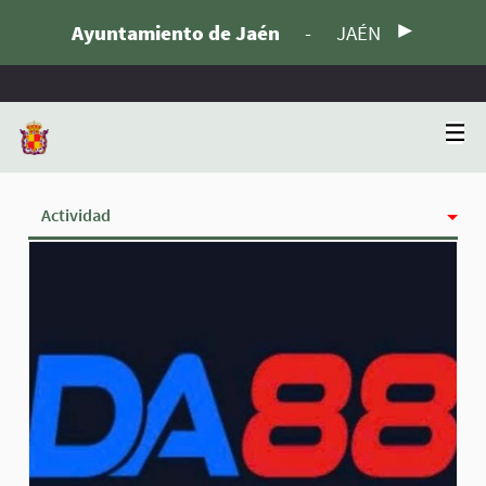
Ayuntamiento de Jaén
-
JAÉN
Actividad
Insignias
Siguiendo
Seguidoras
Grupos