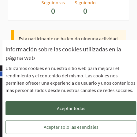
Seguidoras
Siguiendo
0
0
Esta participante no ha tenido ninguna actividad
todavía.
Información sobre las cookies utilizadas en la
página web
Utilizamos cookies en nuestro sitio web para mejorar el
rendimiento y el contenido del mismo. Las cookies nos
permiten ofrecer una experiencia de usuario y unos contenidos
Escuela de Participación Ciudadana
más personalizados desde nuestros canales de redes sociales.
Área de Participación Ciudadana
CURSO LENGUAJE DE SIGNOS ESPAÑOLA A1.2. (PRESENCIAL)
Descargar ficheros de datos abiertos
Aceptar todas
Configuración de cookies
Escuela de Participación Ciudadana en 
Escuela de Participación Ciudada
Escuela de Participación Ciu
Aceptar solo las esenciales