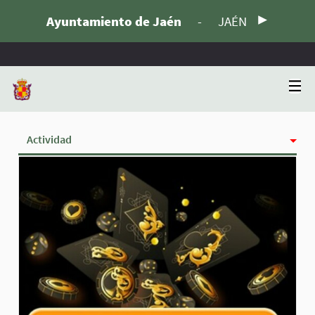
Ayuntamiento de Jaén
-
JAÉN
Actividad
Insignias
Siguiendo
Seguidoras
Grupos