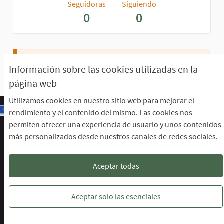
Seguidoras
Siguiendo
0
0
Aún no perteneces a ningún grupo.
Información sobre las cookies utilizadas en la
página web
Utilizamos cookies en nuestro sitio web para mejorar el
rendimiento y el contenido del mismo. Las cookies nos
permiten ofrecer una experiencia de usuario y unos contenidos
Escuela de Participación Ciudadana
más personalizados desde nuestros canales de redes sociales.
Área de Participación Ciudadana
CURSO LENGUAJE DE SIGNOS ESPAÑOLA A1.2. (PRESENCIAL)
Descargar ficheros de datos abiertos
Aceptar todas
Configuración de cookies
Escuela de Participación Ciudadana en 
Escuela de Participación Ciudada
Escuela de Participación Ciu
Aceptar solo las esenciales
Web creada con
software libre
.