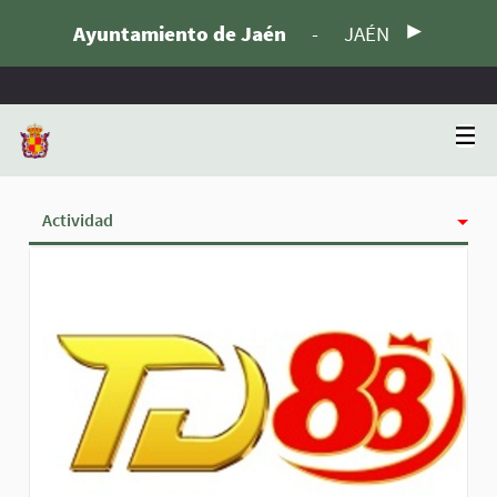
Ayuntamiento de Jaén
-
JAÉN
Actividad
Insignias
Siguiendo
Seguidoras
Grupos