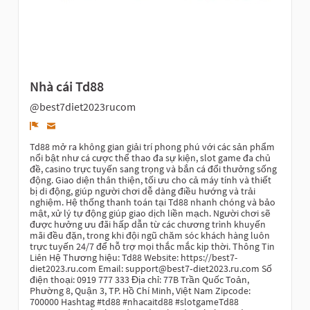
Nhà cái Td88
@best7diet2023rucom
Denunciar
Td88 mở ra không gian giải trí phong phú với các sản phẩm
nổi bật như cá cược thể thao đa sự kiện, slot game đa chủ
đề, casino trực tuyến sang trọng và bắn cá đổi thưởng sống
động. Giao diện thân thiện, tối ưu cho cả máy tính và thiết
bị di động, giúp người chơi dễ dàng điều hướng và trải
nghiệm. Hệ thống thanh toán tại Td88 nhanh chóng và bảo
mật, xử lý tự động giúp giao dịch liền mạch. Người chơi sẽ
được hưởng ưu đãi hấp dẫn từ các chương trình khuyến
mãi đều đặn, trong khi đội ngũ chăm sóc khách hàng luôn
trực tuyến 24/7 để hỗ trợ mọi thắc mắc kịp thời. Thông Tin
Liên Hệ Thương hiệu: Td88 Website: https://best7-
diet2023.ru.com Email: support@best7‑diet2023.ru.com Số
điện thoại: 0919 777 333 Địa chỉ: 77B Trần Quốc Toản,
Phường 8, Quận 3, TP. Hồ Chí Minh, Việt Nam Zipcode:
700000 Hashtag #td88 #nhacaitd88 #slotgameTd88