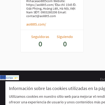
#nhacaiao88t5com Website:
https://ao88t5.com/ Địa chỉ: 1545 Đ.
Giải Phóng, Hoàng Liệt, Hà Nội, Việt
Nam SĐT: 0903280206 Email:
contact@ao88t5.com
ao88t5.com/
Seguidoras
Siguiendo
0
0
Esc
Información sobre las cookies utilizadas en la p
Utilizamos cookies en nuestro sitio web para mejorar el rend
ofrecer una experiencia de usuario y unos contenidos más pe
Web creada con
software libre
.