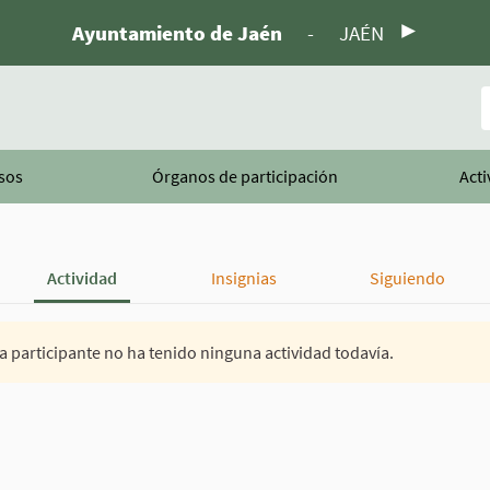
Ayuntamiento de Jaén
-
JAÉN
B
sos
Órganos de participación
Acti
Actividad
Insignias
Siguiendo
a participante no ha tenido ninguna actividad todavía.