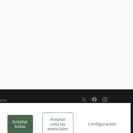
dana
Escuela de Participación 
Escuela de Particip
Escuela de Par
s
Aceptar
Aceptar
solo las
Configuración
todas
esenciales