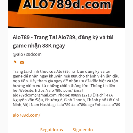
Alo789 - Trang Tải Alo789, đăng ký và tải
game nhận 88K ngay
@alo789dcom
Denunciar
Trang tải chính thức của Alo789, nơi bạn đăng ký và tải
game để nhận ngay khuyến mãi 88K cho thành viên lần đầu
nạp tiền. Hãy tham gia ngay để nhận ưu đãi đặc biệt và tận
hưởng niềm vui từ những chiến thắng lớn! Thông tin liên
hệ: Website: https://alo789d.com/ Email:
alo789dcom@gmail.com Phone: 0989912713 Địa chỉ: 47A
Nguyễn Văn Đậu, Phường 6, Bình Thạnh, Thành phố Hồ Chí
Minh, Việt Nam Hashtag: #alo789 #alo789daga #nhacaialo789
alo789d.com/
Seguidoras
Siguiendo