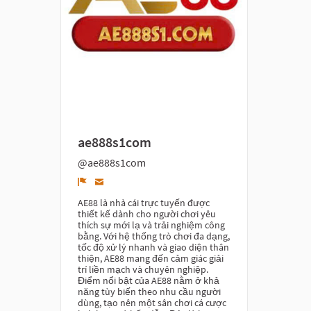
ae888s1com
@ae888s1com
Denunciar
AE88 là nhà cái trực tuyến được
thiết kế dành cho người chơi yêu
thích sự mới lạ và trải nghiệm công
bằng. Với hệ thống trò chơi đa dạng,
tốc độ xử lý nhanh và giao diện thân
thiện, AE88 mang đến cảm giác giải
trí liền mạch và chuyên nghiệp.
Điểm nổi bật của AE88 nằm ở khả
năng tùy biến theo nhu cầu người
dùng, tạo nên một sân chơi cá cược