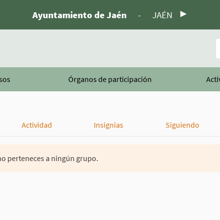
Ayuntamiento de Jaén
-
JAÉN
B
sos
Órganos de participación
Acti
Actividad
Insignias
Siguiendo
o perteneces a ningún grupo.