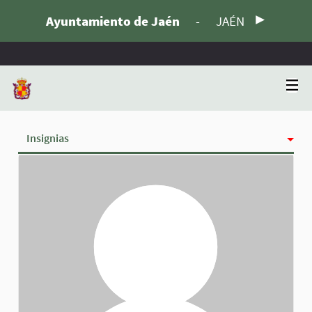
Ayuntamiento de Jaén
-
JAÉN
Insignias
Actividad
Siguiendo
Seguidoras
Grupos