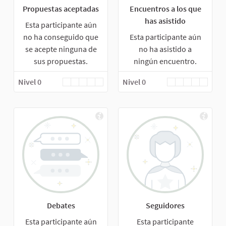
Propuestas aceptadas
Encuentros a los que
has asistido
Esta participante aún
no ha conseguido que
Esta participante aún
se acepte ninguna de
no ha asistido a
sus propuestas.
ningún encuentro.
Nivel 0
Nivel 0
Debates
Seguidores
Esta participante aún
Esta participante