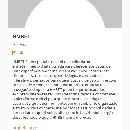
HMBET
@HMBET
Denunciar
HMBET é uma plataforma online dedicada ao
entretenimento digital, criada para oferecer aos usuários
uma experiência moderna, dinâmica e envolvente. O site
disponibiliza diversas opções de jogos e conteúdos
interativos, pensados para quem busca diversão online com
praticidade e emoção. Com uma interface intuitiva e
navegação simples, a HMBET permite que os usuários
explorem diferentes recursos de forma rápida e confortável.
A plataforma é ideal para quem procura lazer digital
acessível a qualquer momento, em um ambiente organizado
e atrativo. Para conhecer melhor todas as funcionalidades e
aproveitar a experiência, visite agora https://hmbets.org/ e
descubra tudo o que a HMBET tem a oferecer.
hmbets.org/