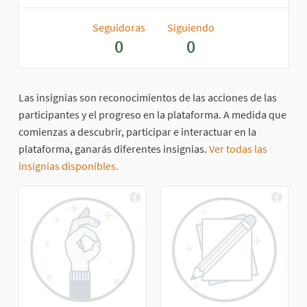
Seguidoras
Siguiendo
0
0
Las insignias son reconocimientos de las acciones de las
participantes y el progreso en la plataforma. A medida que
comienzas a descubrir, participar e interactuar en la
plataforma, ganarás diferentes insignias.
Ver todas las
insígnias disponibles.