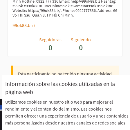
Minh Hotline: 0922 777 336 Email: help@99ok88.biz Hashtag:
#99ok #99ok88 #CuocOnline99ok #GameBai99ok #99okBiz
Website: https://99ok88.biz/. Phone: 0922777336. Address: 66
Võ Thị Sáu, Quận 3, TP. Hồ Chí Minh.
99ok88.biz/
Seguidoras
Siguiendo
0
0
Esta participante no ha tenido ninguna actividad
todavía.
Información sobre las cookies utilizadas en la
página web
Utilizamos cookies en nuestro sitio web para mejorar el
rendimiento y el contenido del mismo. Las cookies nos
permiten ofrecer una experiencia de usuario y unos contenidos
Escuela de Participación Ciudadana
más personalizados desde nuestros canales de redes sociales.
Área de Participación Ciudadana