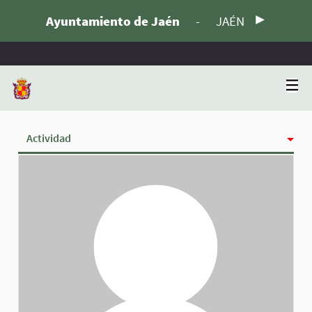
Ayuntamiento de Jaén
-
JAÉN
Actividad
Insignias
Siguiendo
Seguidoras
Grupos